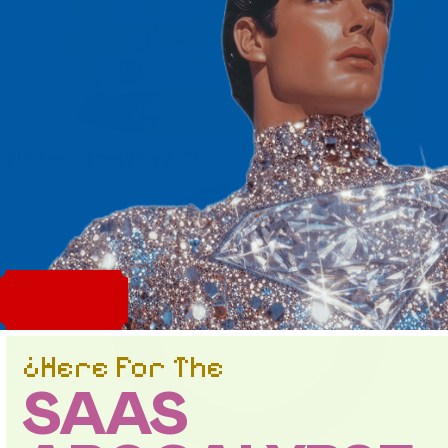
FUn
Resources
Vibs & Co
¿Here For The
SAAS